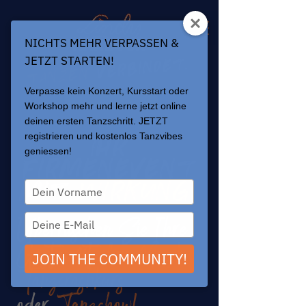
NICHTS MEHR VERPASSEN &
JETZT STARTEN!
verbindet.
Tanzen
Verpasse kein Konzert, Kursstart oder
BUCHEN & LOGIN
Workshop mehr und lerne jetzt online
deinen ersten Tanzschritt. JETZT
registrieren und kostenlos Tanzvibes
Ihr
geniessen!
Firmenevent
mit
Wirkung!
Type
your
name
Type
Überraschen Sie Ihre
your
email
Gäste mit
live Musik
,
JOIN THE COMMUNITY!
Tanzcrashkurs